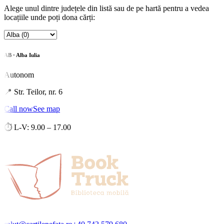
Alege unul dintre județele din listă sau de pe hartă pentru a vedea
locațiile unde poți dona cărți:
AB · Alba Iulia
Autonom
📍
Str. Teilor, nr. 6
Call now
See map
⏱
L-V: 9.00 – 17.00