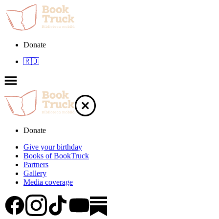
Donate
🇷🇴
Donate
Give your birthday
Books of BookTruck
Partners
Gallery
Media coverage