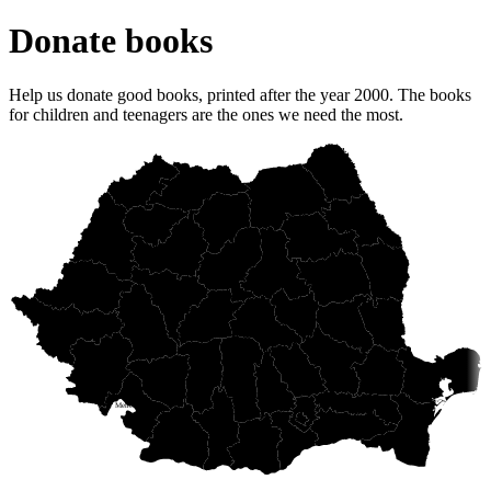
Donate books
Help us donate good books, printed after the year 2000. The books
for children and teenagers are the ones we need the most.
Botoșani
Maramureș
Satu Mare
Suceava
Bistrița
Iași
Năsăud
Sălaj
Neamț
Bihor
Cluj
Mureș
Vaslui
Harghita
Bacău
Arad
Alba
Covasna
Vrancea
Sibiu
Timiș
Brașov
Galați
Hunedoara
Buzău
Caraș
Vâlcea
Prahova
Argeș
Severin
Brăila
Tulcea
Gorj
Dâmbovița
Ialomița
Mehedinți
Ilfov
B
Olt
Călărași
Dolj
Constanța
Giurgiu
Teleorman